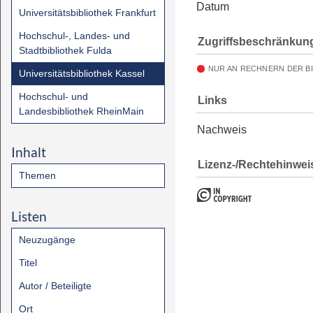
Datum
Universitätsbibliothek Frankfurt
Hochschul-, Landes- und
Zugriffsbeschränkun
Stadtbibliothek Fulda
NUR AN RECHNERN DER B
Universitätsbibliothek Kassel
Hochschul- und
Links
Landesbibliothek RheinMain
Nachweis
Inhalt
Lizenz-/Rechtehinwei
Themen
Listen
Neuzugänge
Titel
Autor / Beteiligte
Ort