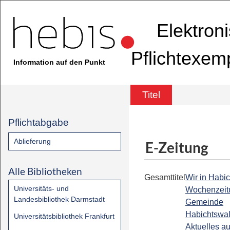
Elektron
Pflichtexem
Information auf den Punkt
Titel
Pflichtabgabe
Ablieferung
E-Zeitung
Alle Bibliotheken
Gesamttitel
Wir in Habic
Universitäts- und
Wochenzeit
Landesbibliothek Darmstadt
Gemeinde
Habichtswal
Universitätsbibliothek Frankfurt
Aktuelles a