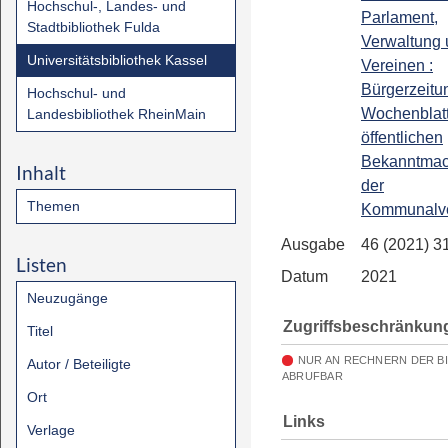
Hochschul-, Landes- und
Parlament,
Stadtbibliothek Fulda
Verwaltung
Universitätsbibliothek Kassel
Vereinen :
Bürgerzeitun
Hochschul- und
Wochenblatt
Landesbibliothek RheinMain
öffentlichen
Bekanntma
Inhalt
der
Themen
Kommunalve
Ausgabe
46 (2021) 3
Listen
Datum
2021
Neuzugänge
Zugriffsbeschränkun
Titel
NUR AN RECHNERN DER B
Autor / Beteiligte
ABRUFBAR
Ort
Links
Verlage