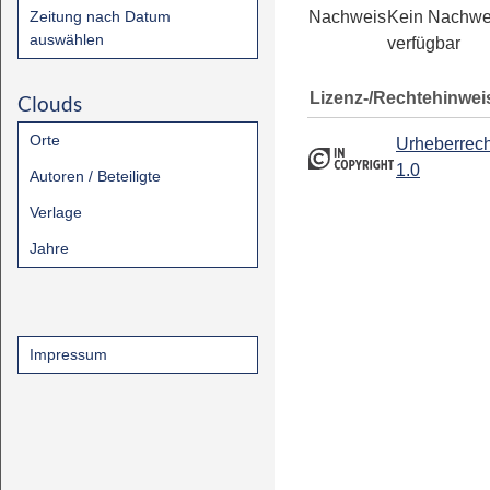
Zeitung nach Datum
Nachweis
Kein Nachwe
auswählen
verfügbar
Lizenz-/Rechtehinwei
Clouds
Orte
Urheberrech
1.0
Autoren / Beteiligte
Verlage
Jahre
Impressum