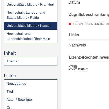
Datum
Universitätsbibliothek Frankfurt
Hochschul-, Landes- und
Zugriffsbeschränkun
Stadtbibliothek Fulda
NUR AN RECHNERN DER B
Universitätsbibliothek Kassel
Hochschul- und
Links
Landesbibliothek RheinMain
Nachweis
Inhalt
Lizenz-/Rechtehinwei
Themen
Listen
Neuzugänge
Titel
Autor / Beteiligte
Ort