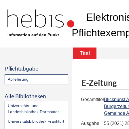
Elektron
Pflichtexem
Information auf den Punkt
Titel
Pflichtabgabe
Ablieferung
E-Zeitung
Alle Bibliotheken
Gesamttitel
Blickpunkt A
Universitäts- und
Bürgerzeitu
Landesbibliothek Darmstadt
Gemeinde A
Universitätsbibliothek Frankfurt
Ausgabe
55 (2021) 2