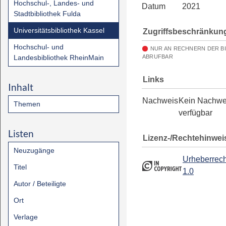
Hochschul-, Landes- und
Datum
2021
Stadtbibliothek Fulda
Universitätsbibliothek Kassel
Zugriffsbeschränkun
Hochschul- und
NUR AN RECHNERN DER B
Landesbibliothek RheinMain
ABRUFBAR
Links
Inhalt
Nachweis
Kein Nachwe
Themen
verfügbar
Listen
Lizenz-/Rechtehinwei
Neuzugänge
Urheberrech
Titel
1.0
Autor / Beteiligte
Ort
Verlage