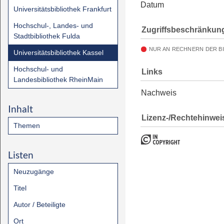
Datum
Universitätsbibliothek Frankfurt
Hochschul-, Landes- und
Zugriffsbeschränkun
Stadtbibliothek Fulda
NUR AN RECHNERN DER B
Universitätsbibliothek Kassel
Hochschul- und
Links
Landesbibliothek RheinMain
Nachweis
Inhalt
Lizenz-/Rechtehinwei
Themen
Listen
Neuzugänge
Titel
Autor / Beteiligte
Ort