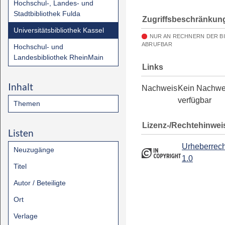
Hochschul-, Landes- und
Stadtbibliothek Fulda
Zugriffsbeschränkun
Universitätsbibliothek Kassel
NUR AN RECHNERN DER B
ABRUFBAR
Hochschul- und
Landesbibliothek RheinMain
Links
Inhalt
Nachweis
Kein Nachwe
verfügbar
Themen
Lizenz-/Rechtehinwei
Listen
Urheberrech
Neuzugänge
1.0
Titel
Autor / Beteiligte
Ort
Verlage