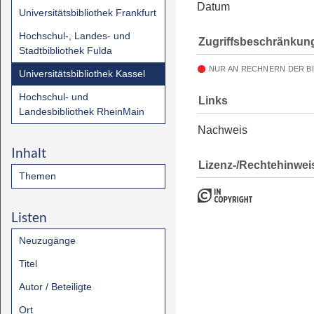
Datum
Universitätsbibliothek Frankfurt
Hochschul-, Landes- und
Zugriffsbeschränkun
Stadtbibliothek Fulda
NUR AN RECHNERN DER B
Universitätsbibliothek Kassel
Hochschul- und
Links
Landesbibliothek RheinMain
Nachweis
Inhalt
Lizenz-/Rechtehinwei
Themen
Listen
Neuzugänge
Titel
Autor / Beteiligte
Ort