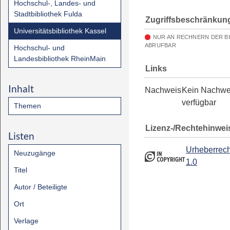
Hochschul-, Landes- und
Stadtbibliothek Fulda
Zugriffsbeschränkun
Universitätsbibliothek Kassel
NUR AN RECHNERN DER B
ABRUFBAR
Hochschul- und
Landesbibliothek RheinMain
Links
Inhalt
Nachweis
Kein Nachwe
verfügbar
Themen
Lizenz-/Rechtehinwei
Listen
Urheberrech
Neuzugänge
1.0
Titel
Autor / Beteiligte
Ort
Verlage