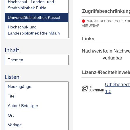
Hochschul-, Landes- und
Stadtbibliothek Fulda
Zugriffsbeschränkun
Universitätsbibliothek Kassel
NUR AN RECHNERN DER B
ABRUFBAR
Hochschul- und
Landesbibliothek RheinMain
Links
Inhalt
Nachweis
Kein Nachwe
verfügbar
Themen
Lizenz-/Rechtehinwei
Listen
Urheberrech
Neuzugänge
1.0
Titel
Autor / Beteiligte
Ort
Verlage