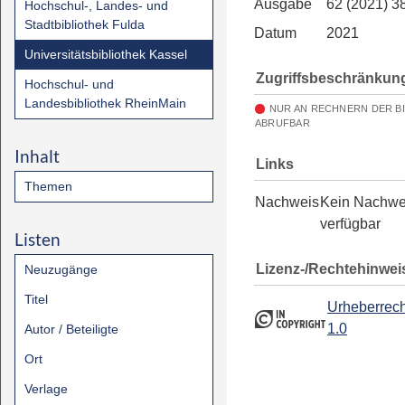
Ausgabe
62 (2021) 3
Hochschul-, Landes- und
Stadtbibliothek Fulda
Datum
2021
Universitätsbibliothek Kassel
Zugriffsbeschränkun
Hochschul- und
Landesbibliothek RheinMain
NUR AN RECHNERN DER B
ABRUFBAR
Inhalt
Links
Themen
Nachweis
Kein Nachwe
verfügbar
Listen
Lizenz-/Rechtehinwei
Neuzugänge
Titel
Urheberrech
1.0
Autor / Beteiligte
Ort
Verlage