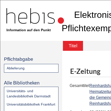
Elektron
Pflichtexem
Information auf den Punkt
Titel
Pflichtabgabe
Ablieferung
E-Zeitung
Alle Bibliotheken
Gesamttitel
Reinhardsh
Universitäts- und
Heimatzeitu
Landesbibliothek Darmstadt
die Gemein
Reinhardsh
Universitätsbibliothek Frankfurt