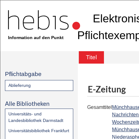
Elektron
Pflichtexem
Information auf den Punkt
Titel
Pflichtabgabe
Ablieferung
E-Zeitung
Alle Bibliotheken
Gesamttitel
Münchhaus
Universitäts- und
Nachrichten 
Landesbibliothek Darmstadt
Wochenzeitu
Münchhaus
Universitätsbibliothek Frankfurt
Niederasph