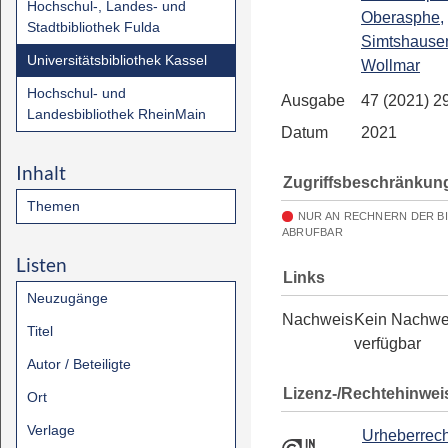
Hochschul-, Landes- und
Oberasphe,
Stadtbibliothek Fulda
Simtshause
Universitätsbibliothek Kassel
Wollmar
Hochschul- und
Ausgabe
47 (2021) 2
Landesbibliothek RheinMain
Datum
2021
Inhalt
Zugriffsbeschränkun
Themen
NUR AN RECHNERN DER B
ABRUFBAR
Listen
Links
Neuzugänge
Nachweis
Kein Nachwe
Titel
verfügbar
Autor / Beteiligte
Lizenz-/Rechtehinwei
Ort
Verlage
Urheberrech