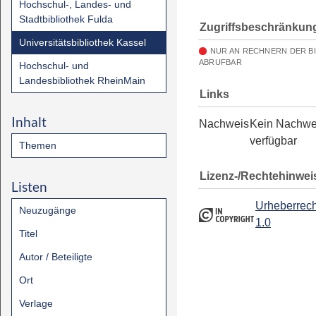
Hochschul-, Landes- und
Stadtbibliothek Fulda
Zugriffsbeschränkun
Universitätsbibliothek Kassel
NUR AN RECHNERN DER B
ABRUFBAR
Hochschul- und
Landesbibliothek RheinMain
Links
Inhalt
Nachweis
Kein Nachwe
verfügbar
Themen
Lizenz-/Rechtehinwei
Listen
Urheberrech
Neuzugänge
1.0
Titel
Autor / Beteiligte
Ort
Verlage