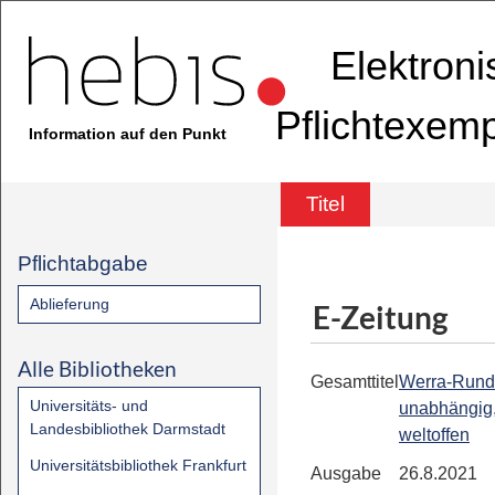
Elektron
Pflichtexem
Information auf den Punkt
Titel
Pflichtabgabe
Ablieferung
E-Zeitung
Alle Bibliotheken
Gesamttitel
Werra-Rund
Universitäts- und
unabhängig,
Landesbibliothek Darmstadt
weltoffen
Universitätsbibliothek Frankfurt
Ausgabe
26.8.2021