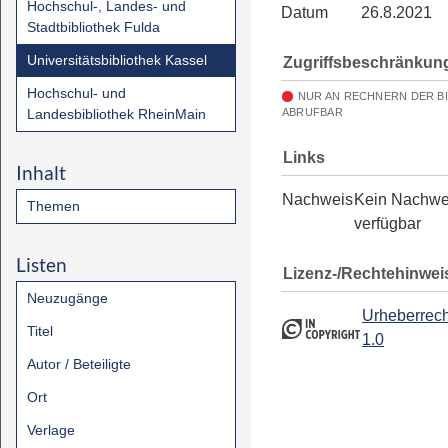
Hochschul-, Landes- und
Datum
26.8.2021
Stadtbibliothek Fulda
Universitätsbibliothek Kassel
Zugriffsbeschränkun
Hochschul- und
NUR AN RECHNERN DER B
Landesbibliothek RheinMain
ABRUFBAR
Links
Inhalt
Nachweis
Kein Nachwe
Themen
verfügbar
Listen
Lizenz-/Rechtehinwei
Neuzugänge
Urheberrech
Titel
1.0
Autor / Beteiligte
Ort
Verlage