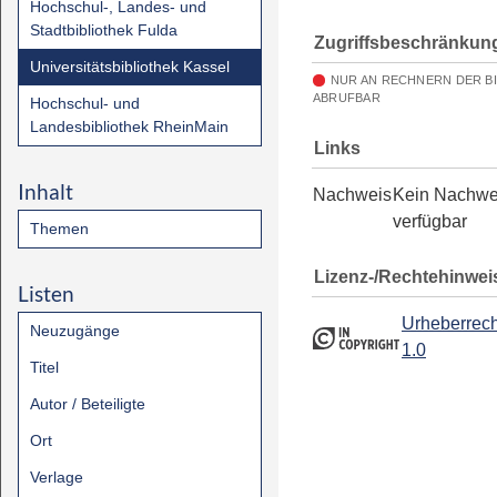
Hochschul-, Landes- und
Stadtbibliothek Fulda
Zugriffsbeschränkun
Universitätsbibliothek Kassel
NUR AN RECHNERN DER B
ABRUFBAR
Hochschul- und
Landesbibliothek RheinMain
Links
Inhalt
Nachweis
Kein Nachwe
verfügbar
Themen
Lizenz-/Rechtehinwei
Listen
Urheberrech
Neuzugänge
1.0
Titel
Autor / Beteiligte
Ort
Verlage