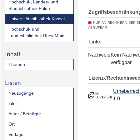
Hochschul-, Landes- und
Stadtbibliothek Fulda
Zugriffsbeschränkun
Universitätsbibliothek Kassel
NUR AN RECHNERN DER B
ABRUFBAR
Hochschul- und
Landesbibliothek RheinMain
Links
Inhalt
Nachweis
Kein Nachwe
verfügbar
Themen
Lizenz-/Rechtehinwei
Listen
Urheberrech
Neuzugänge
1.0
Titel
Autor / Beteiligte
Ort
Verlage