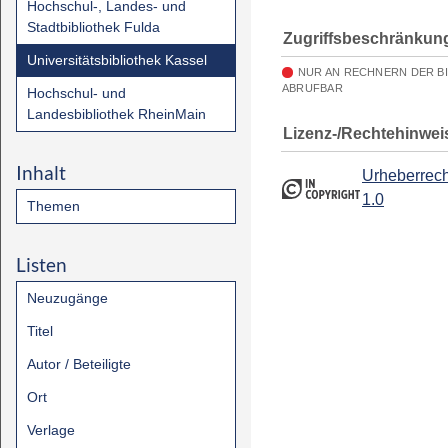
Hochschul-, Landes- und
Stadtbibliothek Fulda
Zugriffsbeschränkun
Universitätsbibliothek Kassel
NUR AN RECHNERN DER B
ABRUFBAR
Hochschul- und
Landesbibliothek RheinMain
Lizenz-/Rechtehinwei
Inhalt
Urheberrech
1.0
Themen
Listen
Neuzugänge
Titel
Autor / Beteiligte
Ort
Verlage