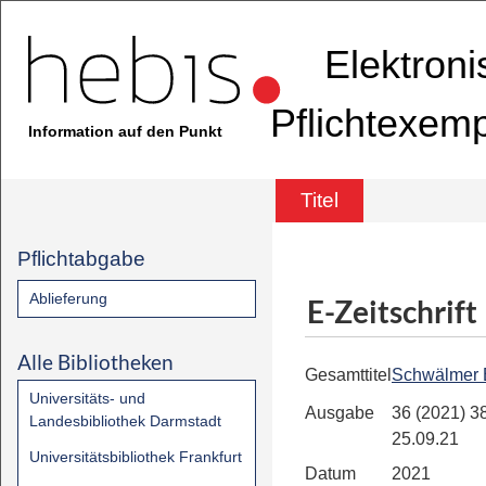
Elektron
Pflichtexem
Information auf den Punkt
Titel
Pflichtabgabe
Ablieferung
E-Zeitschrift
Alle Bibliotheken
Gesamttitel
Schwälmer 
Universitäts- und
Ausgabe
36 (2021) 38
Landesbibliothek Darmstadt
25.09.21
Universitätsbibliothek Frankfurt
Datum
2021