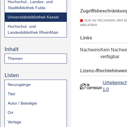
Hochschul-, Landes- und
Stadtbibliothek Fulda
Zugriffsbeschränkun
Universitätsbibliothek Kassel
NUR AN RECHNERN DER B
ABRUFBAR
Hochschul- und
Landesbibliothek RheinMain
Links
Inhalt
Nachweis
Kein Nachwe
verfügbar
Themen
Lizenz-/Rechtehinwei
Listen
Urheberrech
Neuzugänge
1.0
Titel
Autor / Beteiligte
Ort
Verlage