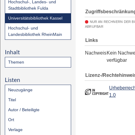
Hochschul-, Landes- und
Stadtbibliothek Fulda
Zugriffsbeschränkun
Universitätsbibliothek Kassel
NUR AN RECHNERN DER B
ABRUFBAR
Hochschul- und
Landesbibliothek RheinMain
Links
Inhalt
Nachweis
Kein Nachwe
verfügbar
Themen
Lizenz-/Rechtehinwei
Listen
Urheberrech
Neuzugänge
1.0
Titel
Autor / Beteiligte
Ort
Verlage