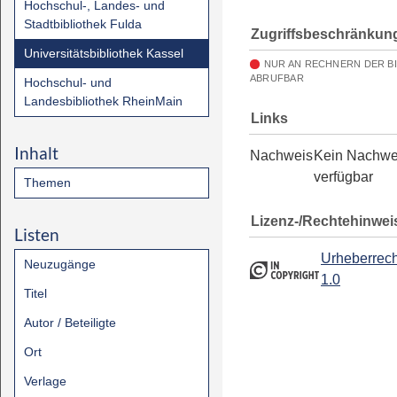
Hochschul-, Landes- und
Stadtbibliothek Fulda
Zugriffsbeschränkun
Universitätsbibliothek Kassel
NUR AN RECHNERN DER B
ABRUFBAR
Hochschul- und
Landesbibliothek RheinMain
Links
Inhalt
Nachweis
Kein Nachwe
verfügbar
Themen
Lizenz-/Rechtehinwei
Listen
Urheberrech
Neuzugänge
1.0
Titel
Autor / Beteiligte
Ort
Verlage