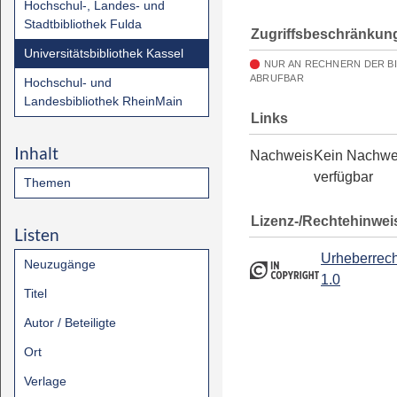
Hochschul-, Landes- und
Stadtbibliothek Fulda
Zugriffsbeschränkun
Universitätsbibliothek Kassel
NUR AN RECHNERN DER B
ABRUFBAR
Hochschul- und
Landesbibliothek RheinMain
Links
Inhalt
Nachweis
Kein Nachwe
verfügbar
Themen
Lizenz-/Rechtehinwei
Listen
Urheberrech
Neuzugänge
1.0
Titel
Autor / Beteiligte
Ort
Verlage