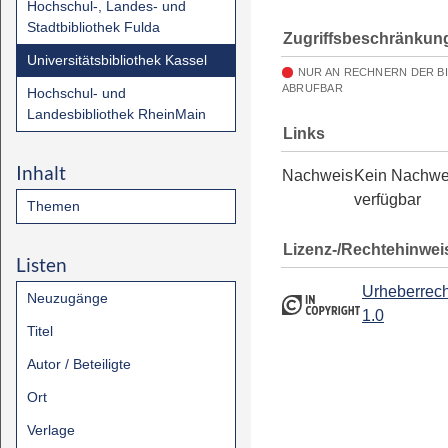
Hochschul-, Landes- und
Stadtbibliothek Fulda
Zugriffsbeschränkun
Universitätsbibliothek Kassel
NUR AN RECHNERN DER B
ABRUFBAR
Hochschul- und
Landesbibliothek RheinMain
Links
Inhalt
Nachweis
Kein Nachwe
verfügbar
Themen
Lizenz-/Rechtehinwei
Listen
Urheberrech
Neuzugänge
1.0
Titel
Autor / Beteiligte
Ort
Verlage