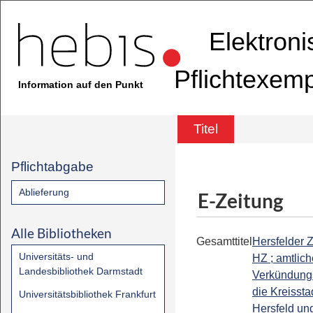
Elektron
Pflichtexem
Information auf den Punkt
Titel
Pflichtabgabe
Ablieferung
E-Zeitung
Alle Bibliotheken
Gesamttitel
Hersfelder Z
Universitäts- und
HZ ; amtlic
Landesbibliothek Darmstadt
Verkündungs
die Kreissta
Universitätsbibliothek Frankfurt
Hersfeld un