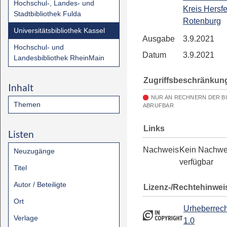
Hochschul-, Landes- und
Kreis Hersfe
Stadtbibliothek Fulda
Rotenburg
Universitätsbibliothek Kassel
Ausgabe
3.9.2021
Hochschul- und
Datum
3.9.2021
Landesbibliothek RheinMain
Zugriffsbeschränkun
Inhalt
NUR AN RECHNERN DER B
Themen
ABRUFBAR
Links
Listen
Nachweis
Kein Nachwe
Neuzugänge
verfügbar
Titel
Autor / Beteiligte
Lizenz-/Rechtehinwei
Ort
Urheberrech
Verlage
1.0