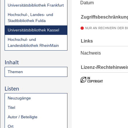
Datum
Universitätsbibliothek Frankfurt
Hochschul-, Landes- und
Zugriffsbeschränkun
Stadtbibliothek Fulda
NUR AN RECHNERN DER B
Universitätsbibliothek Kassel
Hochschul- und
Links
Landesbibliothek RheinMain
Nachweis
Inhalt
Lizenz-/Rechtehinwei
Themen
Listen
Neuzugänge
Titel
Autor / Beteiligte
Ort