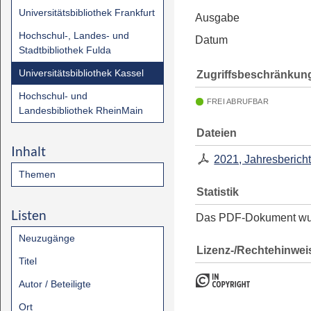
Universitätsbibliothek Frankfurt
Ausgabe
Hochschul-, Landes- und
Datum
Stadtbibliothek Fulda
Universitätsbibliothek Kassel
Zugriffsbeschränkun
Hochschul- und
FREI ABRUFBAR
Landesbibliothek RheinMain
Dateien
Inhalt
2021, Jahresberich
Themen
Statistik
Listen
Das PDF-Dokument w
Neuzugänge
Lizenz-/Rechtehinwei
Titel
Autor / Beteiligte
Ort