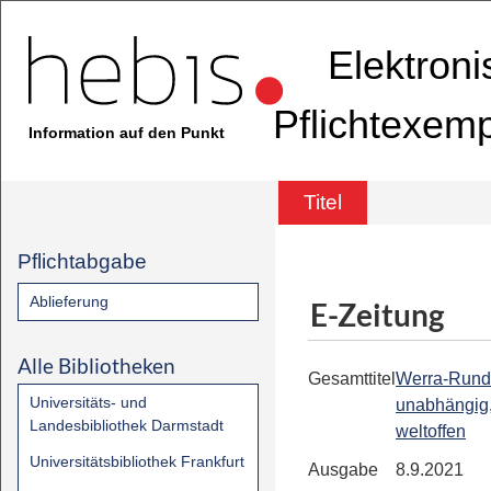
Elektron
Pflichtexem
Information auf den Punkt
Titel
Pflichtabgabe
Ablieferung
E-Zeitung
Alle Bibliotheken
Gesamttitel
Werra-Rund
Universitäts- und
unabhängig,
Landesbibliothek Darmstadt
weltoffen
Universitätsbibliothek Frankfurt
Ausgabe
8.9.2021