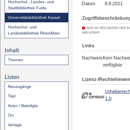
Hochschul-, Landes- und
Datum
8.9.2021
Stadtbibliothek Fulda
Universitätsbibliothek Kassel
Zugriffsbeschränkun
Hochschul- und
NUR AN RECHNERN DER B
Landesbibliothek RheinMain
ABRUFBAR
Links
Inhalt
Nachweis
Kein Nachwe
Themen
verfügbar
Listen
Lizenz-/Rechtehinwei
Neuzugänge
Urheberrech
Titel
1.0
Autor / Beteiligte
Ort
Verlage