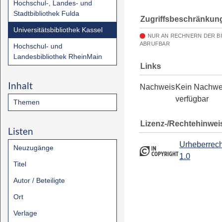
Hochschul-, Landes- und
Stadtbibliothek Fulda
Zugriffsbeschränkun
Universitätsbibliothek Kassel
NUR AN RECHNERN DER B
ABRUFBAR
Hochschul- und
Landesbibliothek RheinMain
Links
Inhalt
Nachweis
Kein Nachwe
verfügbar
Themen
Lizenz-/Rechtehinwei
Listen
Urheberrech
Neuzugänge
1.0
Titel
Autor / Beteiligte
Ort
Verlage