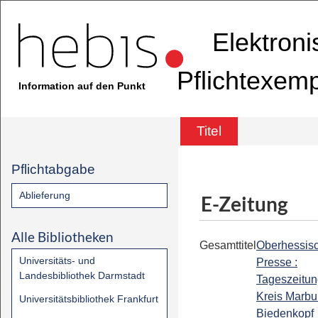
Elektron
Pflichtexem
Information auf den Punkt
Titel
Pflichtabgabe
Ablieferung
E-Zeitung
Alle Bibliotheken
Gesamttitel
Oberhessis
Universitäts- und
Presse :
Landesbibliothek Darmstadt
Tageszeitun
Kreis Marbu
Universitätsbibliothek Frankfurt
Biedenkopf