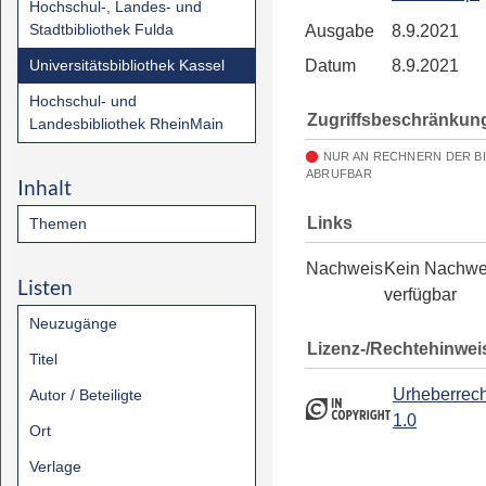
Hochschul-, Landes- und
Stadtbibliothek Fulda
Ausgabe
8.9.2021
Universitätsbibliothek Kassel
Datum
8.9.2021
Hochschul- und
Zugriffsbeschränkun
Landesbibliothek RheinMain
NUR AN RECHNERN DER B
ABRUFBAR
Inhalt
Links
Themen
Nachweis
Kein Nachwe
Listen
verfügbar
Neuzugänge
Lizenz-/Rechtehinwei
Titel
Urheberrech
Autor / Beteiligte
1.0
Ort
Verlage