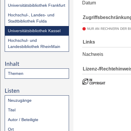
Datum
Universitätsbibliothek Frankfurt
Hochschul-, Landes- und
Zugriffsbeschränkun
Stadtbibliothek Fulda
NUR AN RECHNERN DER B
Universitätsbibliothek Kassel
Hochschul- und
Links
Landesbibliothek RheinMain
Nachweis
Inhalt
Lizenz-/Rechtehinwei
Themen
Listen
Neuzugänge
Titel
Autor / Beteiligte
Ort