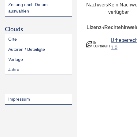
Zeitung nach Datum
Nachweis
Kein Nachwe
auswählen
verfügbar
Lizenz-/Rechtehinwei
Clouds
Orte
Urheberrech
1.0
Autoren / Beteiligte
Verlage
Jahre
Impressum