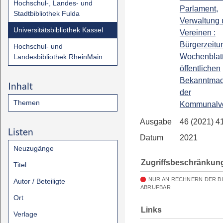
Hochschul-, Landes- und
Parlament,
Stadtbibliothek Fulda
Verwaltung
Universitätsbibliothek Kassel
Vereinen :
Bürgerzeitun
Hochschul- und
Wochenblatt
Landesbibliothek RheinMain
öffentlichen
Bekanntma
Inhalt
der
Themen
Kommunalve
Ausgabe
46 (2021) 4
Listen
Datum
2021
Neuzugänge
Zugriffsbeschränkun
Titel
NUR AN RECHNERN DER B
Autor / Beteiligte
ABRUFBAR
Ort
Links
Verlage