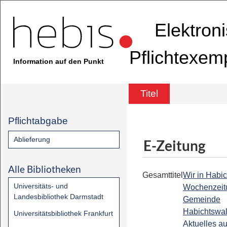
Elektron
Pflichtexem
Information auf den Punkt
Titel
Pflichtabgabe
Ablieferung
E-Zeitung
Alle Bibliotheken
Gesamttitel
Wir in Habic
Universitäts- und
Wochenzeit
Landesbibliothek Darmstadt
Gemeinde
Habichtswal
Universitätsbibliothek Frankfurt
Aktuelles a