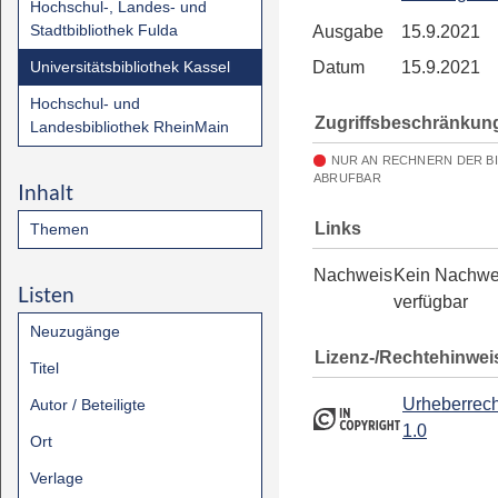
Hochschul-, Landes- und
Stadtbibliothek Fulda
Ausgabe
15.9.2021
Universitätsbibliothek Kassel
Datum
15.9.2021
Hochschul- und
Zugriffsbeschränkun
Landesbibliothek RheinMain
NUR AN RECHNERN DER B
ABRUFBAR
Inhalt
Links
Themen
Nachweis
Kein Nachwe
Listen
verfügbar
Neuzugänge
Lizenz-/Rechtehinwei
Titel
Urheberrech
Autor / Beteiligte
1.0
Ort
Verlage