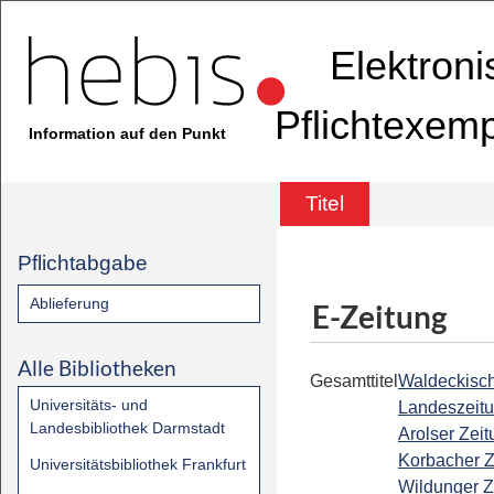
Elektron
Pflichtexem
Information auf den Punkt
Titel
Pflichtabgabe
Ablieferung
E-Zeitung
Alle Bibliotheken
Gesamttitel
Waldeckisc
Universitäts- und
Landeszeitu
Landesbibliothek Darmstadt
Arolser Zeit
Korbacher Z
Universitätsbibliothek Frankfurt
Wildunger Z