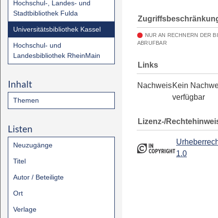
Hochschul-, Landes- und
Stadtbibliothek Fulda
Zugriffsbeschränkun
Universitätsbibliothek Kassel
NUR AN RECHNERN DER B
ABRUFBAR
Hochschul- und
Landesbibliothek RheinMain
Links
Inhalt
Nachweis
Kein Nachwe
verfügbar
Themen
Lizenz-/Rechtehinwei
Listen
Urheberrech
Neuzugänge
1.0
Titel
Autor / Beteiligte
Ort
Verlage