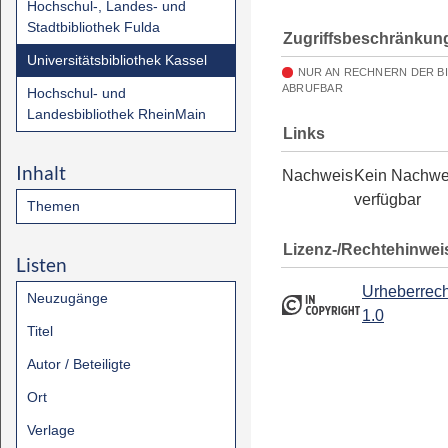
Hochschul-, Landes- und
Stadtbibliothek Fulda
Zugriffsbeschränkun
Universitätsbibliothek Kassel
NUR AN RECHNERN DER B
ABRUFBAR
Hochschul- und
Landesbibliothek RheinMain
Links
Inhalt
Nachweis
Kein Nachwe
verfügbar
Themen
Lizenz-/Rechtehinwei
Listen
Urheberrech
Neuzugänge
1.0
Titel
Autor / Beteiligte
Ort
Verlage