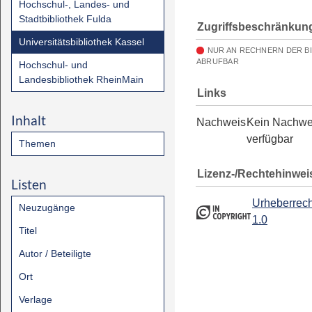
Hochschul-, Landes- und
Stadtbibliothek Fulda
Zugriffsbeschränkun
Universitätsbibliothek Kassel
NUR AN RECHNERN DER B
ABRUFBAR
Hochschul- und
Landesbibliothek RheinMain
Links
Inhalt
Nachweis
Kein Nachwe
verfügbar
Themen
Lizenz-/Rechtehinwei
Listen
Urheberrech
Neuzugänge
1.0
Titel
Autor / Beteiligte
Ort
Verlage