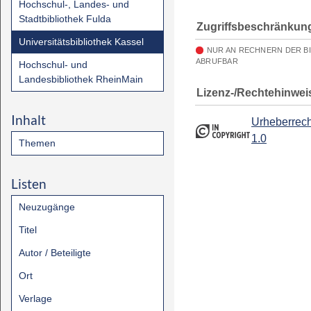
Hochschul-, Landes- und
Stadtbibliothek Fulda
Zugriffsbeschränkun
Universitätsbibliothek Kassel
NUR AN RECHNERN DER B
ABRUFBAR
Hochschul- und
Landesbibliothek RheinMain
Lizenz-/Rechtehinwei
Inhalt
Urheberrech
1.0
Themen
Listen
Neuzugänge
Titel
Autor / Beteiligte
Ort
Verlage