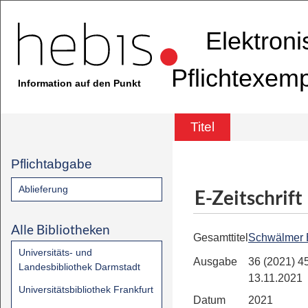
Elektron
Pflichtexem
Information auf den Punkt
Titel
Pflichtabgabe
Ablieferung
E-Zeitschrift
Alle Bibliotheken
Gesamttitel
Schwälmer 
Universitäts- und
Ausgabe
36 (2021) 45
Landesbibliothek Darmstadt
13.11.2021
Universitätsbibliothek Frankfurt
Datum
2021