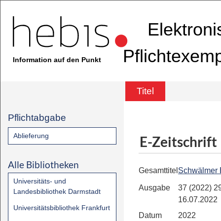
Elektron
Pflichtexem
Information auf den Punkt
Titel
Pflichtabgabe
Ablieferung
E-Zeitschrift
Alle Bibliotheken
Gesamttitel
Schwälmer 
Universitäts- und
Ausgabe
37 (2022) 29
Landesbibliothek Darmstadt
16.07.2022
Universitätsbibliothek Frankfurt
Datum
2022