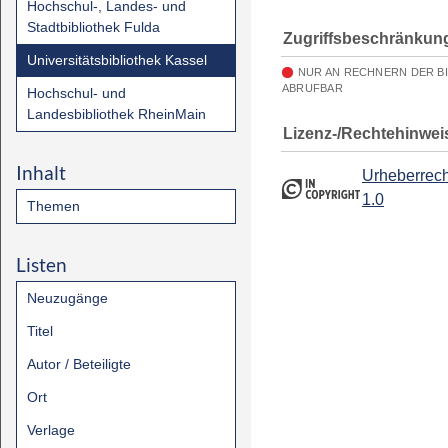
Hochschul-, Landes- und
Stadtbibliothek Fulda
Zugriffsbeschränkun
Universitätsbibliothek Kassel
NUR AN RECHNERN DER B
ABRUFBAR
Hochschul- und
Landesbibliothek RheinMain
Lizenz-/Rechtehinwei
Inhalt
Urheberrech
1.0
Themen
Listen
Neuzugänge
Titel
Autor / Beteiligte
Ort
Verlage