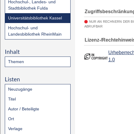
Hochschul-, Landes- und
Stadtbibliothek Fulda
Zugriffsbeschränkun
Universitätsbibliothek Kassel
NUR AN RECHNERN DER B
ABRUFBAR
Hochschul- und
Landesbibliothek RheinMain
Lizenz-/Rechtehinwei
Inhalt
Urheberrech
1.0
Themen
Listen
Neuzugänge
Titel
Autor / Beteiligte
Ort
Verlage