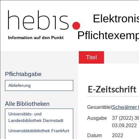
Elektron
Pflichtexem
Information auf den Punkt
Titel
Pflichtabgabe
Ablieferung
E-Zeitschrift
Alle Bibliotheken
Gesamttitel
Schwälmer 
Universitäts- und
Ausgabe
37 (2022) 36
Landesbibliothek Darmstadt
03.09.2022
Universitätsbibliothek Frankfurt
Datum
2022