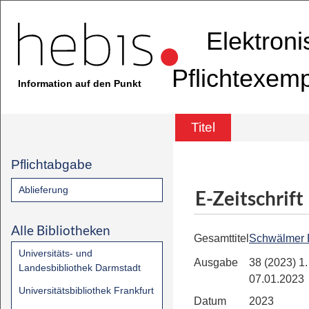
Elektron
Pflichtexem
Information auf den Punkt
Titel
Pflichtabgabe
Ablieferung
E-Zeitschrift
Alle Bibliotheken
Gesamttitel
Schwälmer 
Universitäts- und
Ausgabe
38 (2023) 1.
Landesbibliothek Darmstadt
07.01.2023
Universitätsbibliothek Frankfurt
Datum
2023