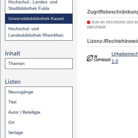
Hochschul-, Landes- und
Stadtbibliothek Fulda
Zugriffsbeschränkun
Universitätsbibliothek Kassel
NUR AN RECHNERN DER B
ABRUFBAR
Hochschul- und
Landesbibliothek RheinMain
Lizenz-/Rechtehinwei
Inhalt
Urheberrech
1.0
Themen
Listen
Neuzugänge
Titel
Autor / Beteiligte
Ort
Verlage