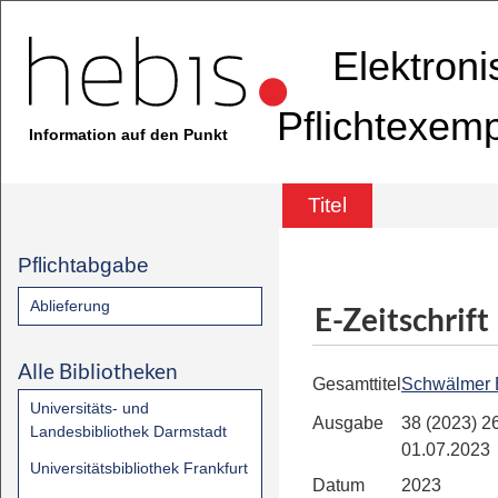
Elektron
Pflichtexem
Information auf den Punkt
Titel
Pflichtabgabe
Ablieferung
E-Zeitschrift
Alle Bibliotheken
Gesamttitel
Schwälmer 
Universitäts- und
Ausgabe
38 (2023) 26
Landesbibliothek Darmstadt
01.07.2023
Universitätsbibliothek Frankfurt
Datum
2023