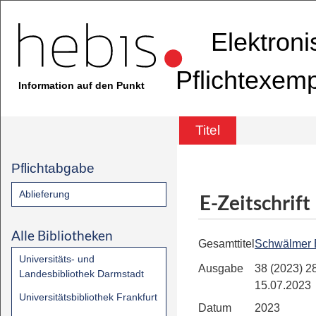
Elektron
Pflichtexem
Information auf den Punkt
Titel
Pflichtabgabe
Ablieferung
E-Zeitschrift
Alle Bibliotheken
Gesamttitel
Schwälmer 
Universitäts- und
Ausgabe
38 (2023) 28
Landesbibliothek Darmstadt
15.07.2023
Universitätsbibliothek Frankfurt
Datum
2023