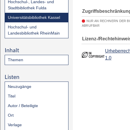
Hochschul-, Landes- und
Stadtbibliothek Fulda
Zugriffsbeschränkun
Universitätsbibliothek Kassel
NUR AN RECHNERN DER B
ABRUFBAR
Hochschul- und
Landesbibliothek RheinMain
Lizenz-/Rechtehinwei
Inhalt
Urheberrech
1.0
Themen
Listen
Neuzugänge
Titel
Autor / Beteiligte
Ort
Verlage