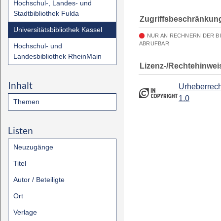
Hochschul-, Landes- und
Stadtbibliothek Fulda
Zugriffsbeschränkun
Universitätsbibliothek Kassel
NUR AN RECHNERN DER B
ABRUFBAR
Hochschul- und
Landesbibliothek RheinMain
Lizenz-/Rechtehinwei
Inhalt
Urheberrech
1.0
Themen
Listen
Neuzugänge
Titel
Autor / Beteiligte
Ort
Verlage