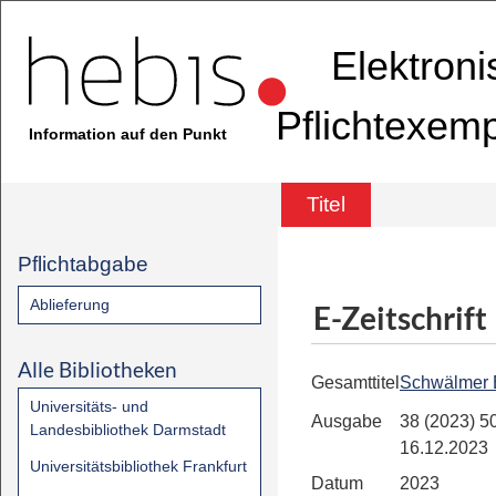
Elektron
Pflichtexem
Information auf den Punkt
Titel
Pflichtabgabe
Ablieferung
E-Zeitschrift
Alle Bibliotheken
Gesamttitel
Schwälmer 
Universitäts- und
Ausgabe
38 (2023) 50
Landesbibliothek Darmstadt
16.12.2023
Universitätsbibliothek Frankfurt
Datum
2023