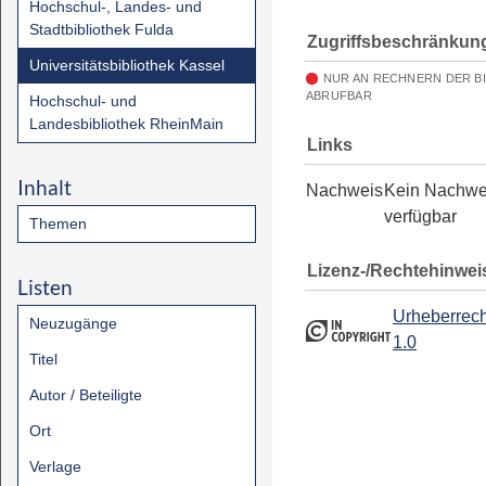
Hochschul-, Landes- und
Stadtbibliothek Fulda
Zugriffsbeschränkun
Universitätsbibliothek Kassel
NUR AN RECHNERN DER B
ABRUFBAR
Hochschul- und
Landesbibliothek RheinMain
Links
Inhalt
Nachweis
Kein Nachwe
verfügbar
Themen
Lizenz-/Rechtehinwei
Listen
Urheberrech
Neuzugänge
1.0
Titel
Autor / Beteiligte
Ort
Verlage