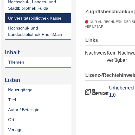
Hochschul-, Landes- und
Stadtbibliothek Fulda
Zugriffsbeschränkun
Universitätsbibliothek Kassel
NUR AN RECHNERN DER B
ABRUFBAR
Hochschul- und
Landesbibliothek RheinMain
Links
Inhalt
Nachweis
Kein Nachwe
verfügbar
Themen
Lizenz-/Rechtehinwei
Listen
Urheberrech
Neuzugänge
1.0
Titel
Autor / Beteiligte
Ort
Verlage