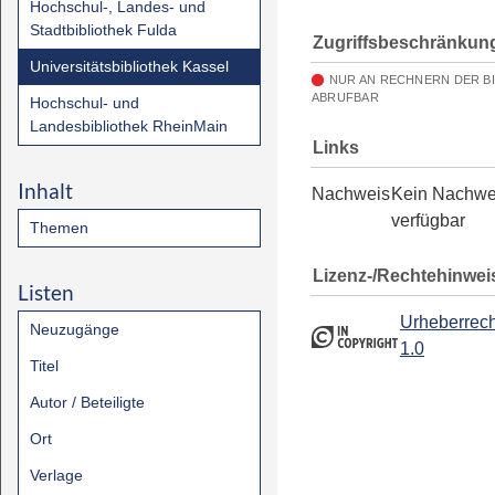
Hochschul-, Landes- und
Stadtbibliothek Fulda
Zugriffsbeschränkun
Universitätsbibliothek Kassel
NUR AN RECHNERN DER B
ABRUFBAR
Hochschul- und
Landesbibliothek RheinMain
Links
Inhalt
Nachweis
Kein Nachwe
verfügbar
Themen
Lizenz-/Rechtehinwei
Listen
Urheberrech
Neuzugänge
1.0
Titel
Autor / Beteiligte
Ort
Verlage