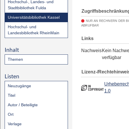
Hochschul-, Landes- und
Stadtbibliothek Fulda
Zugriffsbeschränkun
Universitätsbibliothek Kassel
NUR AN RECHNERN DER B
ABRUFBAR
Hochschul- und
Landesbibliothek RheinMain
Links
Inhalt
Nachweis
Kein Nachwe
verfügbar
Themen
Lizenz-/Rechtehinwei
Listen
Urheberrech
Neuzugänge
1.0
Titel
Autor / Beteiligte
Ort
Verlage