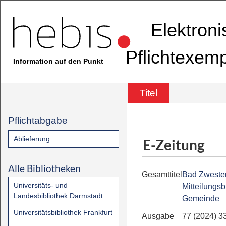
Elektron
Pflichtexem
Information auf den Punkt
Titel
Pflichtabgabe
Ablieferung
E-Zeitung
Alle Bibliotheken
Gesamttitel
Bad Zwesten
Universitäts- und
Mitteilungsb
Landesbibliothek Darmstadt
Gemeinde
Universitätsbibliothek Frankfurt
Ausgabe
77 (2024) 3