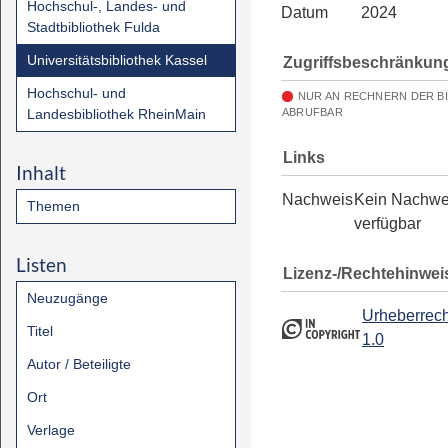
Hochschul-, Landes- und
Datum
2024
Stadtbibliothek Fulda
Universitätsbibliothek Kassel
Zugriffsbeschränkun
Hochschul- und
NUR AN RECHNERN DER B
Landesbibliothek RheinMain
ABRUFBAR
Links
Inhalt
Nachweis
Kein Nachwe
Themen
verfügbar
Listen
Lizenz-/Rechtehinwei
Neuzugänge
Urheberrech
Titel
1.0
Autor / Beteiligte
Ort
Verlage