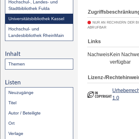
Hochschul-, Landes- und
Stadtbibliothek Fulda
Zugriffsbeschränkun
Universitätsbibliothek Kassel
NUR AN RECHNERN DER B
ABRUFBAR
Hochschul- und
Landesbibliothek RheinMain
Links
Inhalt
Nachweis
Kein Nachwe
verfügbar
Themen
Lizenz-/Rechtehinwei
Listen
Urheberrech
Neuzugänge
1.0
Titel
Autor / Beteiligte
Ort
Verlage