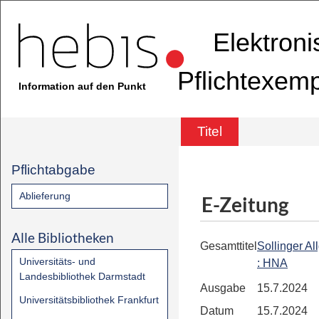
Elektron
Pflichtexem
Information auf den Punkt
Titel
Pflichtabgabe
Ablieferung
E-Zeitung
Alle Bibliotheken
Gesamttitel
Sollinger A
Universitäts- und
: HNA
Landesbibliothek Darmstadt
Ausgabe
15.7.2024
Universitätsbibliothek Frankfurt
Datum
15.7.2024