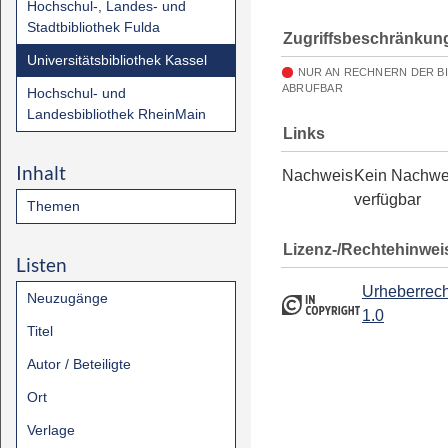
Hochschul-, Landes- und
Stadtbibliothek Fulda
Zugriffsbeschränkun
Universitätsbibliothek Kassel
NUR AN RECHNERN DER B
ABRUFBAR
Hochschul- und
Landesbibliothek RheinMain
Links
Inhalt
Nachweis
Kein Nachwe
verfügbar
Themen
Lizenz-/Rechtehinwei
Listen
Urheberrech
Neuzugänge
1.0
Titel
Autor / Beteiligte
Ort
Verlage