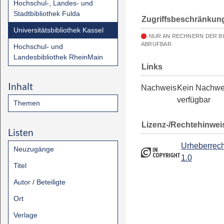
Hochschul-, Landes- und
Stadtbibliothek Fulda
Zugriffsbeschränkun
Universitätsbibliothek Kassel
NUR AN RECHNERN DER B
ABRUFBAR
Hochschul- und
Landesbibliothek RheinMain
Links
Inhalt
Nachweis
Kein Nachwe
verfügbar
Themen
Lizenz-/Rechtehinwei
Listen
Urheberrech
Neuzugänge
1.0
Titel
Autor / Beteiligte
Ort
Verlage