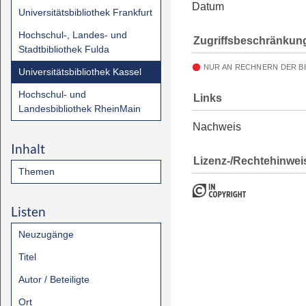
Datum
Universitätsbibliothek Frankfurt
Hochschul-, Landes- und
Zugriffsbeschränkun
Stadtbibliothek Fulda
NUR AN RECHNERN DER B
Universitätsbibliothek Kassel
Hochschul- und
Links
Landesbibliothek RheinMain
Nachweis
Inhalt
Lizenz-/Rechtehinwei
Themen
Listen
Neuzugänge
Titel
Autor / Beteiligte
Ort