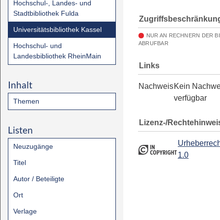
Hochschul-, Landes- und
Stadtbibliothek Fulda
Zugriffsbeschränkun
Universitätsbibliothek Kassel
NUR AN RECHNERN DER B
ABRUFBAR
Hochschul- und
Landesbibliothek RheinMain
Links
Inhalt
Nachweis
Kein Nachwe
verfügbar
Themen
Lizenz-/Rechtehinwei
Listen
Urheberrech
Neuzugänge
1.0
Titel
Autor / Beteiligte
Ort
Verlage